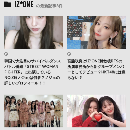
IZ*ONE
の最新記事8件
韓国で大注目のサバイバルダンス
宮脇咲良はIZ*ONE解散後BTSの
バトル番組『STREET WOMAN
所属事務所から新グループメンバ
FIGHTER』に出演している
ーとしてデビュー？HKT48には戻
NO:ZE(ノジェ)は何者？ノジェの
らない？
詳しいプロフィール！！