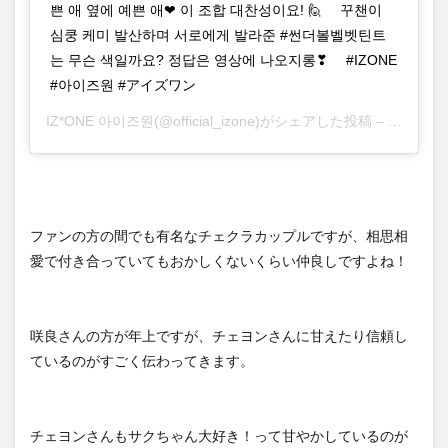
쁜 애 옆에 예쁜 애❤ 이 조합 대찬성이요! 🙋 ⠀ 꾸챈이
심쿵 케미 발산하며 서로에게 발라준 #썬더볼벨벳틴트
는 무슨 색일까요? 정답은 영상에 나오지롱❣ ⠀ #IZONE
#아이즈원 #アイズワン
IZ*ONE 아이즈원
(@official_izone)がシェアした投稿 –
2020年
ファンの方の間でも有名なチェクラカップルですが、相思相
愛で付き合っていてもおかしくないくらい仲良しですよね！
咲良さんの方が年上ですが、チェヨンさんに甘えたり信頼し
ているのがすごく伝わってきます。
チェヨンさんもサクちゃん大好き！って甘やかしているのが