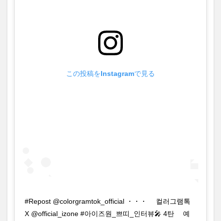
この投稿をInstagramで見る
#Repost @colorgramtok_official ・・・ ⠀ 컬러그램톡
X @official_izone #아이즈원_쁘띠_인터뷰🎤 4탄 ⠀ 예