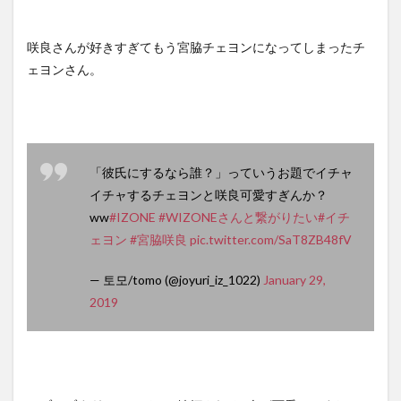
咲良さんが好きすぎてもう宮脇チェヨンになってしまったチ
ェヨンさん。
「彼氏にするなら誰？」っていうお題でイチャ
イチャするチェヨンと咲良可愛すぎんか？
ww
#IZONE
#WIZONEさんと繋がりたい
#イチ
ェヨン
#宮脇咲良
pic.twitter.com/SaT8ZB48fV
— 토모/tomo (@joyuri_iz_1022)
January 29,
2019