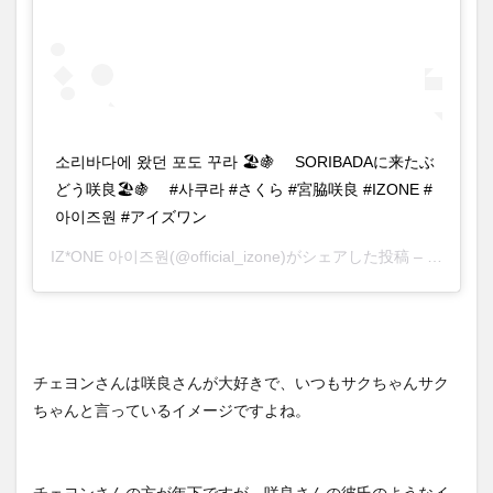
소리바다에 왔던 포도 꾸라 🏖🍇 ⠀ SORIBADAに来たぶ
どう咲良🏖🍇 ⠀ #사쿠라 #さくら #宮脇咲良 #IZONE #
아이즈원 #アイズワン
IZ*ONE 아이즈원
(@official_izone)がシェアした投稿 –
2020年
チェヨンさんは咲良さんが大好きで、いつもサクちゃんサク
ちゃんと言っているイメージですよね。
チェヨンさんの方が年下ですが、咲良さんの彼氏のようなイ