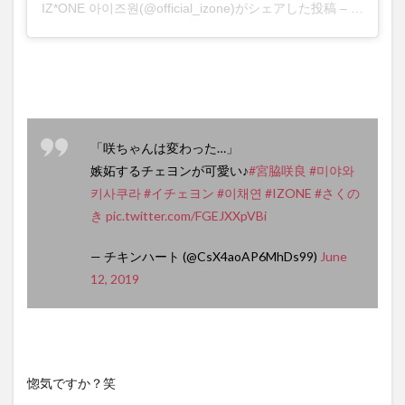
IZ*ONE 아이즈원
(@official_izone)がシェアした投稿 –
2020年
「咲ちゃんは変わった…」
嫉妬するチェヨンが可愛い♪
#宮脇咲良
#미야와
키사쿠라
#イチェヨン
#이채연
#IZONE
#さくの
き
pic.twitter.com/FGEJXXpVBi
— チキンハート (@CsX4aoAP6MhDs99)
June
12, 2019
惚気ですか？笑