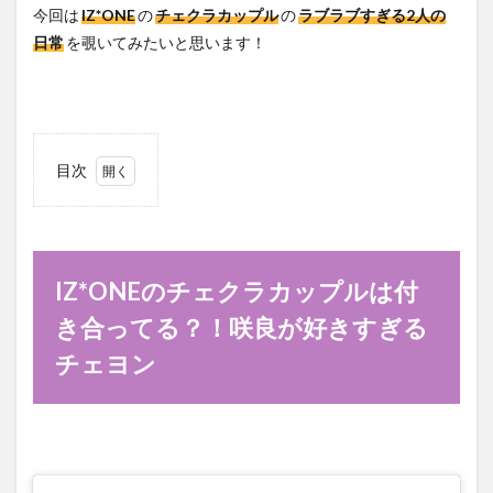
今回は
IZ*ONE
の
チェクラカップル
の
ラブラブすぎる2人の
日常
を覗いてみたいと思います！
目次
1
IZ*ONE
のチェ
クラカ
ップル
IZ*ONEのチェクラカップルは付
は付き
合って
き合ってる？！咲良が好きすぎる
る？！
チェヨン
咲良が
好きす
ぎるチ
ェヨン
2
IZ*ONE