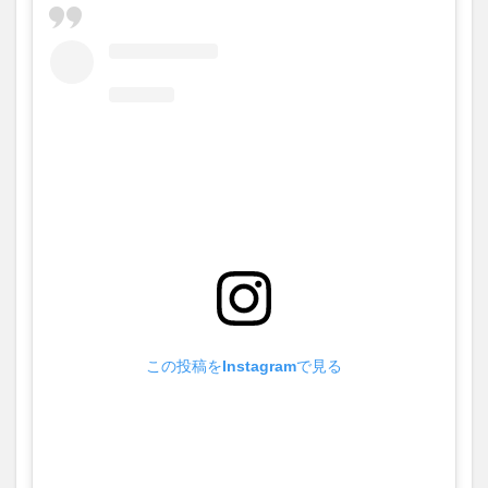
のチェ
クラカ
ップル
は付き
合って
る？！
ラブラ
ブすぎ
る2人
の日
常！！
3
まと
め
4
関連
記事
この投稿をInstagramで見る