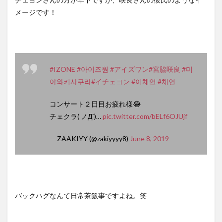
メージです！
#IZONE
#아이즈원
#アイズワン
#宮脇咲良
#미
야와키사쿠라
#イチェヨン
#이채연
#채연
コンサート２日目お疲れ様😂
チェクラ( ノД`)…
pic.twitter.com/bELf6OJUjf
— ZAAKIYY (@zakiyyyy8)
June 8, 2019
バックハグなんて日常茶飯事ですよね。笑