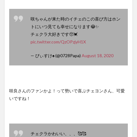
咲ちゃんが来た時のイチェのこの喜び方はホン
トにいつ見ても幸せになります😂✨
チェクラ大好きです🥺💓
pic.twitter.com/QzOPzjyH1X
— ぴぃすけ♠ (@0728Papa)
August 18, 2020
咲良さんのファンかよ！って勢いで喜ぶチェヨンさん、可愛
いですね！
チェクラかわいい、、、🥰🥰