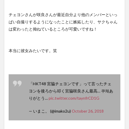
チェヨンさんが咲良さんが最近自分より他のメンバーといっ
ぱい自撮りするようになったことに嫉妬したり、サクちゃん
は変わったと拗ねているところが可愛いですね！
本当に彼女みたいです。笑
「HKT48 宮脇チェヨンです」って言ったチェ
ヨンを後ろから叩く宮脇咲良さん最高… 쿠채あ
りがとう…
pic.twitter.com/taynfrCD1G
— いまこ。 (@imako2u)
October 26, 2018