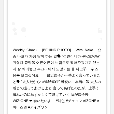
Weekly_Chae⚡️ ⠀ [BEHIND PHOTO] ⠀ With. Nako ⠀ 요
즘 나코가 가장 많이 하는 말🗣 “성인이니까~#%$£%¥#”
귀엽다 증말🥰 어른어른이 느낌으로 찍어주겠다고 했는
데 잘 찍어놓고 부끄러워서 도망가는 울 나코🤣 ⠀ 위즈
원❤️ 보고싶어요 ⠀ ⠀ 最近奈子が一番よく言っているこ
と🗣 “大人だから~#%$£%¥#” 可愛い 本当に🥰 大人の
感じで撮ってあげるよと 言ってあげたのだが、上手く
撮れたのに恥ずかしくて逃げていく 我が奈子🤣 ⠀
WIZ*ONE ❤ 会いたいよ ⠀ #채연 #チェヨン #IZONE #
아이즈원 #アイズワン