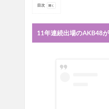
目次
1
11
年連続
出場の
AKB48
11年連続出場のAKB4
が紅白
落
選！！
理由
は？？
2
11
年連続
出場の
AKB48
が紅白
落
選！！
現役メ
ンバ
ー、卒