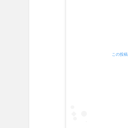
業生の
紅白落
選につ
いての
心情と
は？
3
ま
この投稿を
と
め