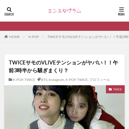
HOME
K-POP
TWICEサモのVLIVEテンションがヤバい！！午前
TWICEサモのVLIVEテンションがヤバい！！午
前3時半から騒ぎまくり？
K-POP
,
TWICE
BTS
,
Instagram
,
K-POP
,
TWICE
,
プロフィール
TWICE