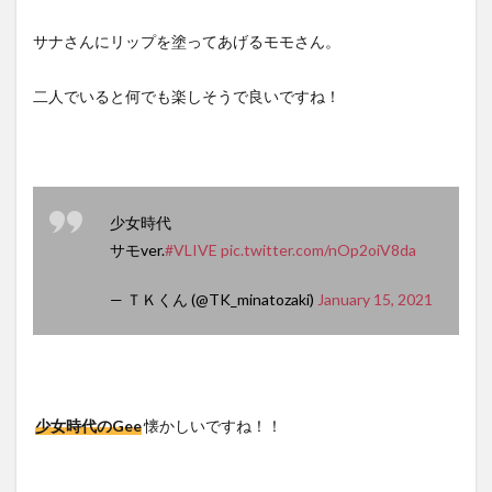
サナさんにリップを塗ってあげるモモさん。
二人でいると何でも楽しそうで良いですね！
少女時代
サモver.
#VLIVE
pic.twitter.com/nOp2oiV8da
— ＴＫくん (@TK_minatozaki)
January 15, 2021
少女時代のGee
懐かしいですね！！