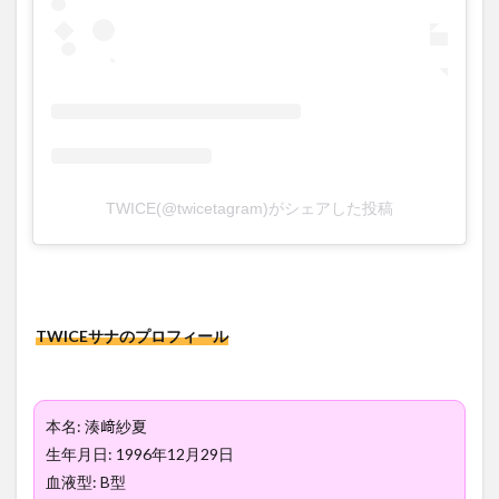
TWICEサ
モの
VLIVEテ
ンション
がヤバ
い！！
BTSの
Dynamite
ダンスが
上手すぎ
る？
TWICE(@twicetagram)がシェアした投稿
5
まと
め
6
TWICEサナのプロフィール
関連
記事
本名: 湊﨑紗夏
生年月日: 1996年12月29日
血液型: B型