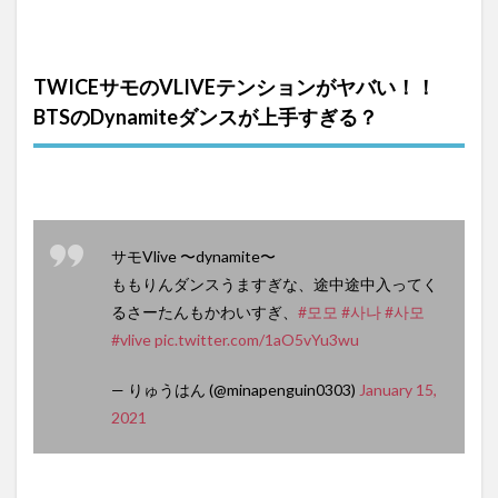
TWICEサモのVLIVEテンションがヤバい！！
BTSのDynamiteダンスが上手すぎる？
サモVlive 〜dynamite〜
ももりんダンスうますぎな、途中途中入ってく
るさーたんもかわいすぎ、
#모모
#사나
#사모
#vlive
pic.twitter.com/1aO5vYu3wu
— りゅうはん (@minapenguin0303)
January 15,
2021