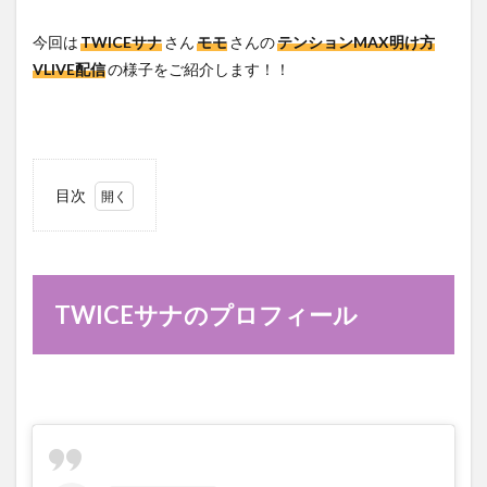
今回は
TWICEサナ
さん
モモ
さんの
テンションMAX明け方
VLIVE配信
の様子をご紹介します！！
目次
1
TWICE
サナの
プロフ
ィール
TWICEサナのプロフィール
2
TWICE
モモの
プロフ
ィール
3
TWICE