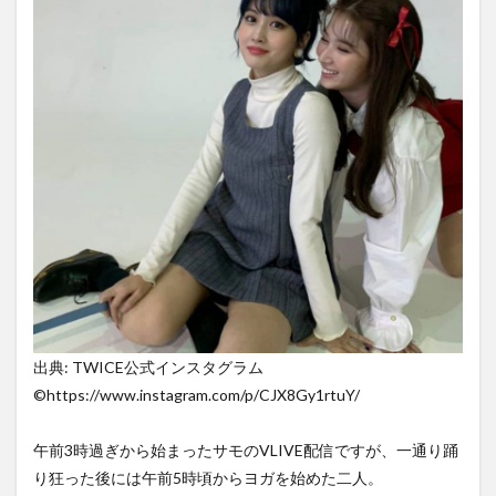
出典: TWICE公式インスタグラム
©︎https://www.instagram.com/p/CJX8Gy1rtuY/
午前3時過ぎから始まったサモのVLIVE配信ですが、一通り踊
り狂った後には午前5時頃からヨガを始めた二人。