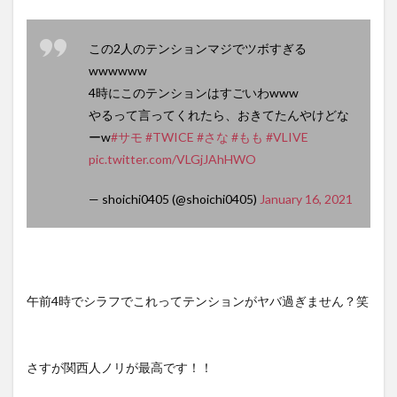
この2人のテンションマジでツボすぎる
wwwwww
4時にこのテンションはすごいわwww
やるって言ってくれたら、おきてたんやけどな
ーw
#サモ
#TWICE
#さな
#もも
#VLIVE
pic.twitter.com/VLGjJAhHWO
— shoichi0405 (@shoichi0405)
January 16, 2021
午前4時でシラフでこれってテンションがヤバ過ぎません？笑
さすが関西人ノリが最高です！！