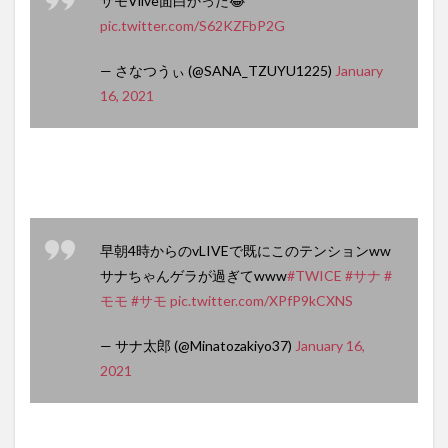
サモVlive面白かった😂
pic.twitter.com/S62KZFbP2G
— さなつうぃ (@SANA_TZUYU1225)
January
16, 2021
早朝4時からのvLIVEで既にこのテンションww
サナちゃんゲラが過ぎてwww
#TWICE
#サナ
#
モモ
#サモ
pic.twitter.com/XPfP9kCXNS
— サナ太郎 (@Minatozakiyo37)
January 16,
2021