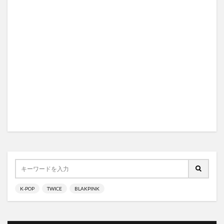
K-POP
TWICE
BLAKPINK