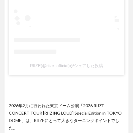
日記
念ペ
ンミ
も
5
RIIZE
入
門：
まず
はこ
の3
RIIZE(@riize_official)がシェアした投稿
曲を
聴い
てほ
しい
6
まと
め
2026年2月に行われた東京ドーム公演「2026 RIIZE
7
CONCERT TOUR [RIIZING LOUD] Special Edition in TOKYO
関連
DOME」は、RIIZEにとって大きなターニングポイントでし
記事
た。