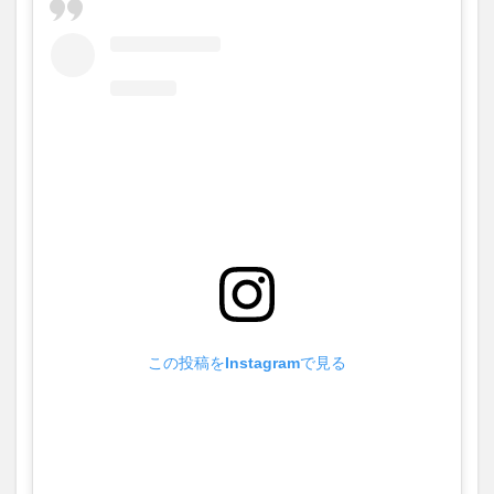
か
2
リ
ードト
ラック
「Boom
Boom
Bass」
の魅力
3
RIIZE
の6
人そ
れぞ
れの
今
4
この投稿をInstagramで見る
6月
下旬
には
デビ
ュー
1000