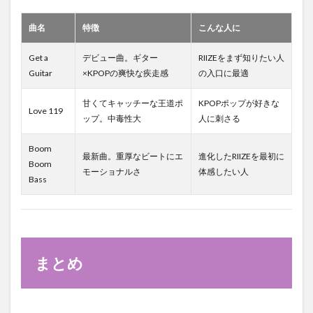
曲名
特徴
こんな人に
Get a
デビュー曲。ギター
RIIZEをまず知りたい人
Guitar
×KPOPの爽快な疾走感
の入口に最適
甘くてキャッチーな王道ポ
KPOPポップが好きな
Love 119
ップ。中毒性大
人に刺さる
Boom
最新曲。重厚なビートにエ
進化したRIIZEを最初に
Boom
モーショナルさ
体感したい人
Bass
まとめ