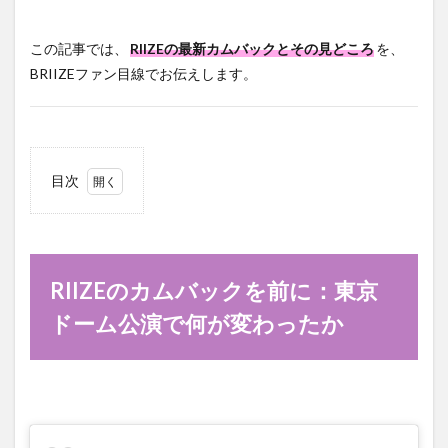
この記事では、
RIIZEの最新カムバックとその見どころ
を、
BRIIZEファン目線でお伝えします。
目次
1
RIIZE
のカ
ムバ
ック
RIIZEのカムバックを前に：東京
を前
に：
ドーム公演で何が変わったか
東京
ドー
ム公
演で
何が
変わ
った