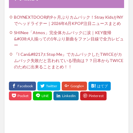
BOYNEXTDOOR約9ヶ月ぶりカムバック！Stray KidsがNY
でヘッドライナー｜2026年6月KPOP注目ニュースまとめ
SHINee「Atmos」完全体カムバックに涙｜KEY復帰
&#038;4人揃っての1年ぶり新曲をファン目線で全力レビュ
ー
『I Can&#8217;t Stop Me』でカムバックしたTWICEがカ
ムバック失敗だと言われている理由は？？日本からTWICE
のために出来ることまとめ！！