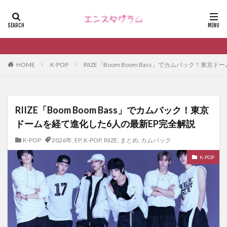
HOME
K-POP
RIIZE「Boom Boom Bass」でカムバック！東
RIIZE「Boom Boom Bass」でカムバック！東京
ドームを経て進化した6人の最新EP完全解説
K-POP
2026年
,
EP
,
K-POP
,
RIIZE
,
まとめ
,
カムバック
K-POP