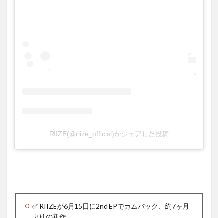
RIIZE(@riize_official)がシェアした投稿
✅ RIIZEが6月15日に2nd EPでカムバック、約7ヶ月
ぶりの新作